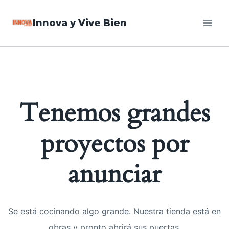
Saltar
Innova y Vive Bien
al
contenido
Tenemos grandes
proyectos por
anunciar
Se está cocinando algo grande. Nuestra tienda está en
obras y pronto abrirá sus puertas.