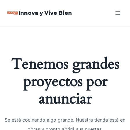
Saltar
Innova y Vive Bien
al
contenido
Tenemos grandes
proyectos por
anunciar
Se está cocinando algo grande. Nuestra tienda está en
obras y pronto abrirá sus puertas.