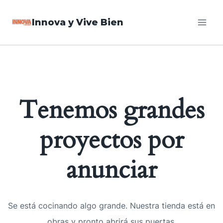
Saltar
Innova y Vive Bien
al
contenido
Tenemos grandes
proyectos por
anunciar
Se está cocinando algo grande. Nuestra tienda está en
obras y pronto abrirá sus puertas.