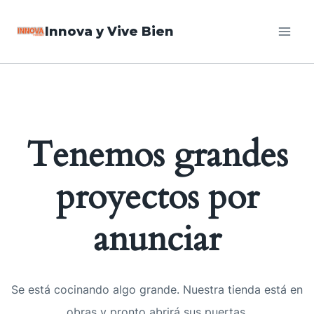
Saltar
Innova y Vive Bien
al
contenido
Tenemos grandes
proyectos por
anunciar
Se está cocinando algo grande. Nuestra tienda está en
obras y pronto abrirá sus puertas.