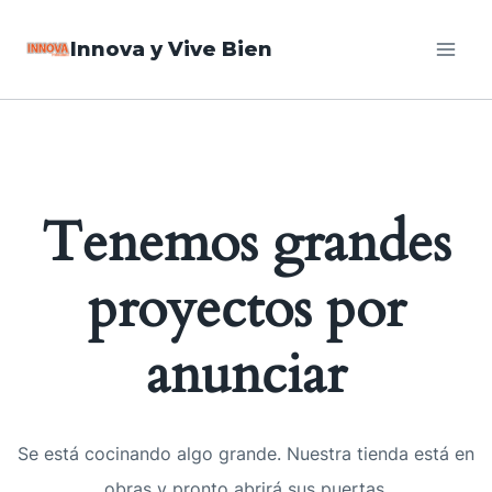
Saltar
Innova y Vive Bien
al
contenido
Tenemos grandes
proyectos por
anunciar
Se está cocinando algo grande. Nuestra tienda está en
obras y pronto abrirá sus puertas.