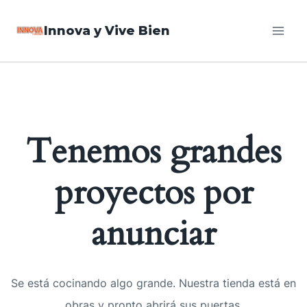
Saltar
Innova y Vive Bien
al
contenido
Tenemos grandes
proyectos por
anunciar
Se está cocinando algo grande. Nuestra tienda está en
obras y pronto abrirá sus puertas.