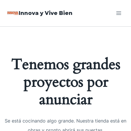
Saltar
Innova y Vive Bien
al
contenido
Tenemos grandes
proyectos por
anunciar
Se está cocinando algo grande. Nuestra tienda está en
obras y pronto abrirá sus puertas.