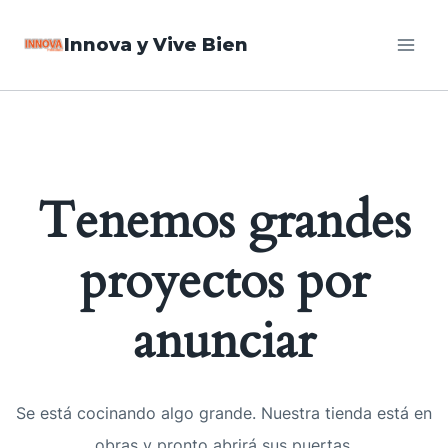
Saltar
Innova y Vive Bien
al
contenido
Tenemos grandes
proyectos por
anunciar
Se está cocinando algo grande. Nuestra tienda está en
obras y pronto abrirá sus puertas.